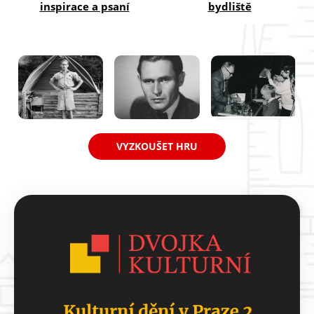
line, získáte výhody.
inspirace a psaní
bydliště
VYZKOUŠET HRU
B