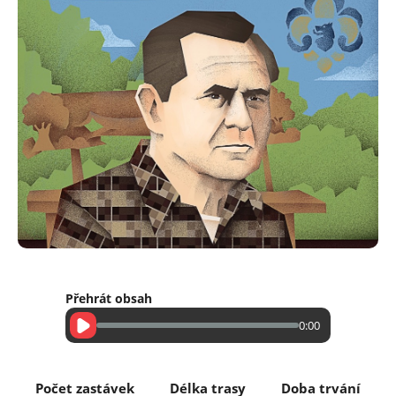
Přehrát obsah
0:00
Počet zastávek
Délka trasy
Doba trvání