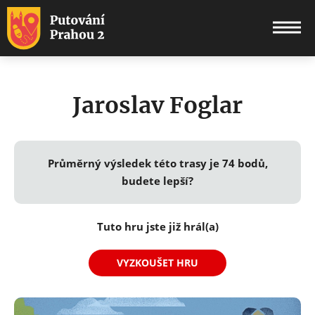
ÚVOD
Jaroslav Foglar
TRASY
O PROJEKTU
Průměrný výsledek této trasy je 74 bodů,
budete lepší?
BLOG
KONTAKTY
Tuto hru jste již hrál(a)
PŘIHLÁSIT SE
VYZKOUŠET HRU
REGISTROVAT SE