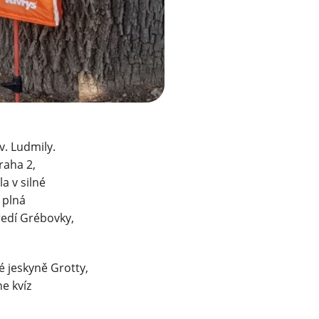
v. Ludmily.
raha 2,
a v silné
 plná
ředí Grébovky,
é jeskyně Grotty,
ne kvíz