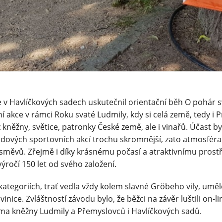
se v Havlíčkových sadech uskutečnil orientační běh O pohár s
Pl
í akce v rámci Roku svaté Ludmily, kdy si celá země, tedy i P
kněžny, světice, patronky České země, ale i vinařů. Účast byl
dových sportovních akcí trochu skromnější, zato atmosféra
směvů. Zřejmě i díky krásnému počasí a atraktivnímu prost
 výročí 150 let od svého založení.
 kategoriích, trať vedla vždy kolem slavné Gröbeho vily, uměl
vinice. Zvláštností závodu bylo, že běžci na závěr luštili on-li
ma kněžny Ludmily a Přemyslovců i Havlíčkových sadů.