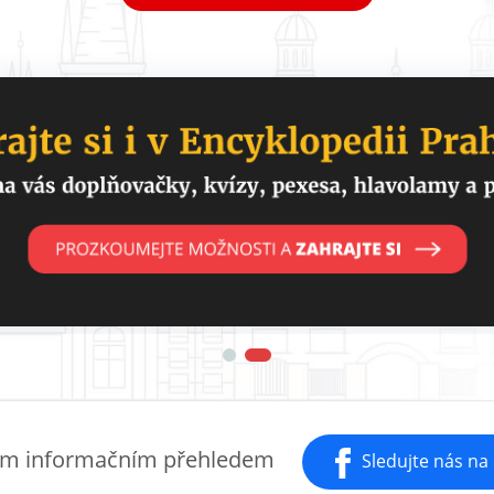
ay
1
2
ím informačním přehledem
Sledujte nás na