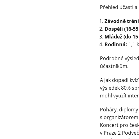
Přehled účasti a 
Závodně trén
Dospělí (16-55 
Mládež (do 15 
Rodinná:
1,1 k
Podrobné výsled
účastníkům.
A jak dopadl kví
výsledek 80% sp
mohl využít int
Poháry, diplomy 
s organizátorem
Koncert pro česk
v Praze 2 Podveč