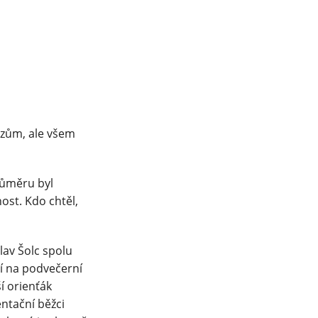
ězům, ale všem
růměru byl
st. Kdo chtěl,
lav Šolc spolu
í na podvečerní
í orienťák
ntační běžci