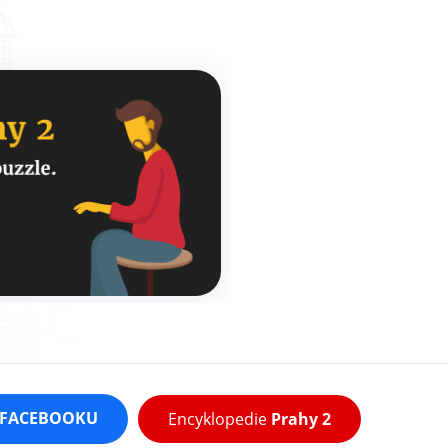
FACEBOOKU
Encyklopedie
Prahy 2