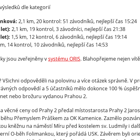
výsledků dle kategorií
inková:
2,1 km, 20 kontrol: 51 závodníků, nejlepší čas 15:24
let):
2,1 km, 19 kontrol, 3 závodníci, nejlepší čas 21:38
let):
1,5 km, 12 kontrol, 6 závodníků, nejlepší čas 19:14
m, 14 kontrol, 10 závodníků, nejlepší čas 14:53
ky jsou zveřejněny v
systému ORIS
. Blahopřejeme nejen vít
z? Všichni odpověděli na polovinu a více otázek správně. V p
rávných odpovědí a 5 účastníků mělo dokonce 100 % úspěšno
ernet nebo brožuru vydanou Prahou 2.
a věcné ceny od Prahy 2 předal místostarosta Prahy 2 Jaros
 běhu Přemyslem Práškem za OK Kamenice. Zaznělo pozván
ou kněžnu na náměstí Míru před kostelem sv. Ludmily i dalš
erní O-běh Folimankou, který pořádá USK. Závěrem byli orie