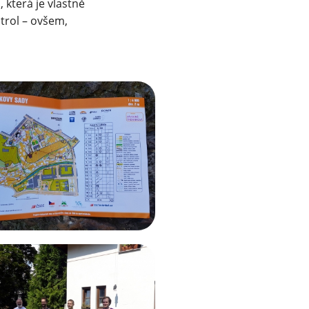
u
, která je vlastně
rol – ovšem,