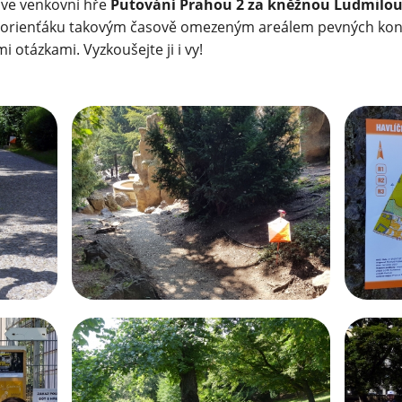
i ve venkovní hře
Putování Prahou 2 za kněžnou Ludmilo
 orienťáku takovým časově omezeným areálem pevných kont
i otázkami. Vyzkoušejte ji i vy!