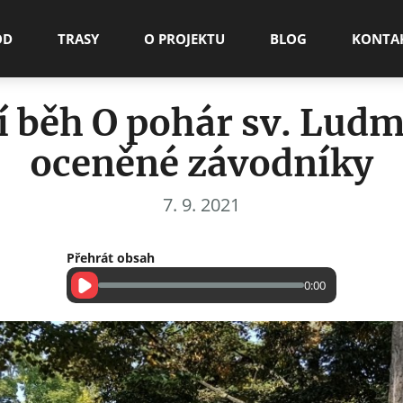
OD
TRASY
O PROJEKTU
BLOG
KONTA
í běh O pohár sv. Ludm
oceněné závodníky
7
.
9
.
2021
Přehrát obsah
0:00