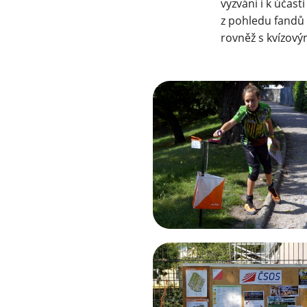
vyzváni i k účast
z pohledu fandů
rovněž s kvízovým