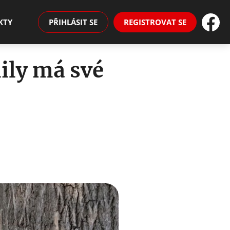
KTY
PŘIHLÁSIT SE
REGISTROVAT SE
ily má své